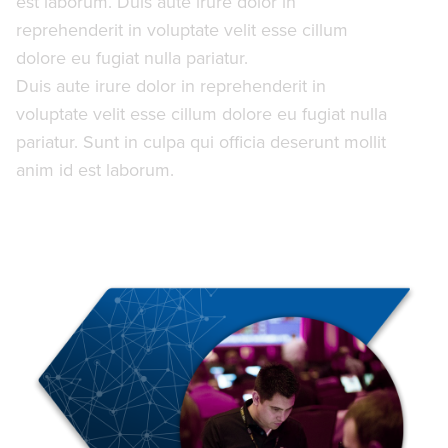
est laborum. Duis aute irure dolor in
reprehenderit in voluptate velit esse cillum
dolore eu fugiat nulla pariatur.
Duis aute irure dolor in reprehenderit in
voluptate velit esse cillum dolore eu fugiat nulla
pariatur. Sunt in culpa qui officia deserunt mollit
anim id est laborum.