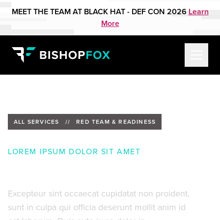
MEET THE TEAM AT BLACK HAT - DEF CON 2026
Learn
More
ALL SERVICES
//
RED TEAM & READINESS
LOREM IPSUM DOLOR SIT AMET
Ut enim ad minim veniam
Excepteur sint occaecat cupidatat non proident,
sunt in culpa qui officia deserunt mollit anim id